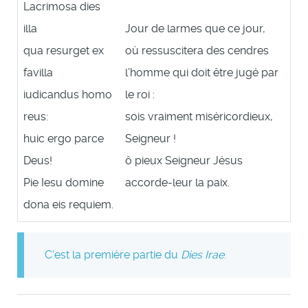
Lacrimosa dies
illa
Jour de larmes que ce jour,
qua resurget ex
où ressuscitera des cendres
favilla
l’homme qui doit être jugé par
iudicandus homo
le roi :
reus:
sois vraiment miséricordieux,
huic ergo parce
Seigneur !
Deus!
ô pieux Seigneur Jésus
Pie Iesu domine
accorde-leur la paix.
dona eis requiem.
C’est la première partie du
Dies Irae
.