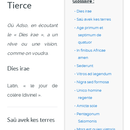
Glossaire :
Tierce
Dies irae
Saü avek kes terres
Où Adso, en écoutant
Age primum et
le « Dies irae », a un
septimum de
quatuor
rêve ou une vision,
In finibus Africae
comme on voudra.
amen
Sederunt
Dies irae
Vitros ad legendum
Nigra sed formosa
Latin, « le jour de
Unico homine
colère (divine) ».
regente
Amicta sole
Pentagonum
Saü avek kes terres
Salomonis
Mors est quies viatoris