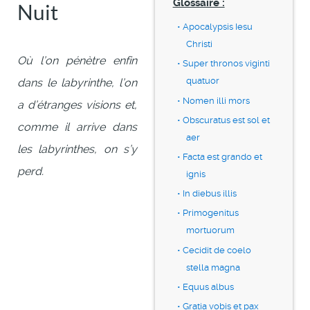
Glossaire :
Nuit
Apocalypsis Iesu
Christi
Où l’on pénètre enfin
Super thronos viginti
quatuor
dans le labyrinthe, l’on
Nomen illi mors
a d’étranges visions et,
Obscuratus est sol et
comme il arrive dans
aer
les labyrinthes, on s’y
Facta est grando et
perd.
ignis
In diebus illis
Primogenitus
mortuorum
Cecidit de coelo
stella magna
Equus albus
Gratia vobis et pax