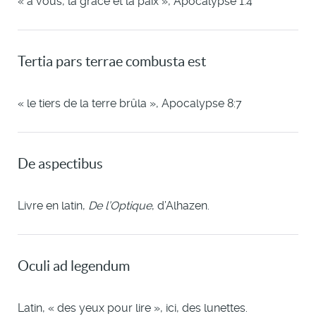
« à vous, la grâce et la paix », Apocalypse 1:4
Tertia pars terrae combusta est
« le tiers de la terre brûla », Apocalypse 8:7
De aspectibus
Livre en latin,
De l’Optique
, d’Alhazen.
Oculi ad legendum
Latin, « des yeux pour lire », ici, des lunettes.