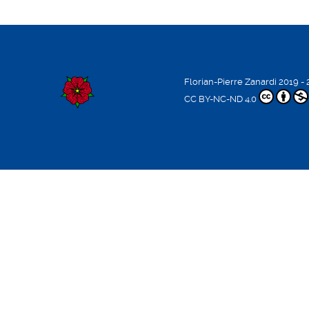
Florian-Pierre Zanardi
2019 - 
CC BY-NC-ND 4.0