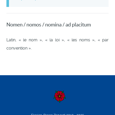
Nomen / nomos / nomina / ad placitum
Latin, « le nom », « la loi », « les noms », « par
convention ».